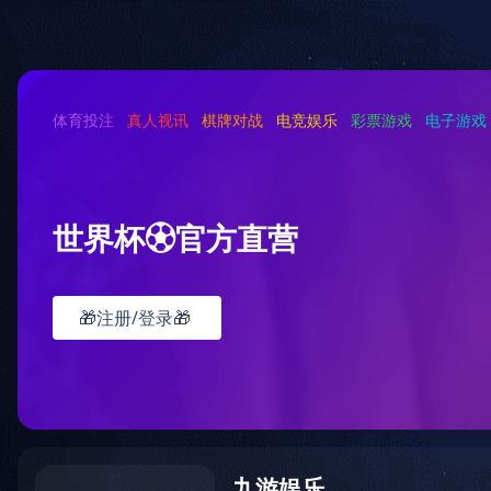
立即注册
1. 本应用是否会收集我
是的，米兰体育平台在提
务体验。
2. 收集这些信息的目的是
3. 我的信息会被共享或出