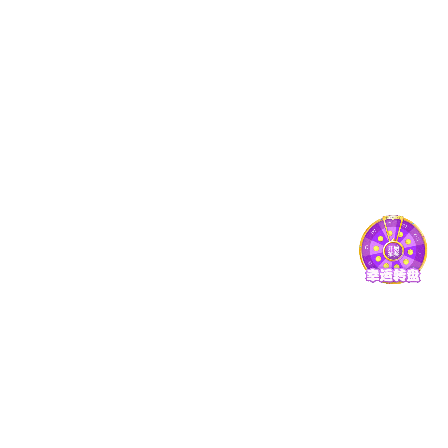
台正常秩序造成干扰。
版本更新记录
点击查看每次更新的重点改动，米兰体育将持续优化用户体
验。
v6.3.0 · 发布于 2025年10月
新增跨设备同步机制，收藏与偏好可随账号迁移。
推荐系统升级，结合用户习惯提供个性化赛事推荐。
新增教学视频栏目，涵盖常见赛制与操作流程，适合