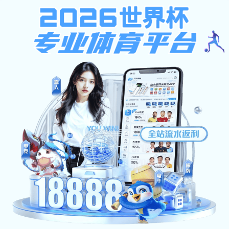
立即注册
米兰体育
官网 · 权威体
育数据平台
米兰体育 OFFICIAL WEBSITE
自2022年创立以来，
米兰体育
致力于为用户提供包括
NBA、英超、欧洲杯、LPL在内的热门赛事直播与数据
服务，广受用户信赖。
立即下载米兰体育APP